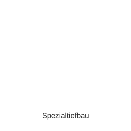
André Overberg
Abteilungsleiter Kalkulation
„Mit einem Team von kompetenten und
motivierten Kalkulatoren für alle
Bereiche des Bauens sind wir für Sie
da.“
André Overberg
Spezialtiefbau