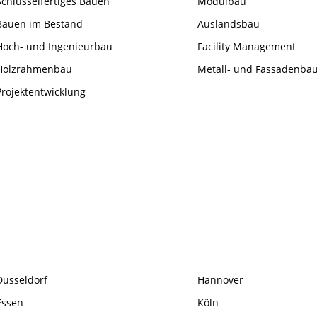
Schlüsselfertiges Bauen
Modulbau
Bauen im Bestand
Auslandsbau
Hoch- und Ingenieurbau
Facility Management
Holzrahmenbau
Metall- und Fassadenba
Projektentwicklung
Düsseldorf
Hannover
Essen
Köln