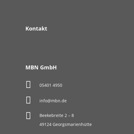
Kontakt
MBN GmbH

05401 4950

info@mbn.de

Beekebreite 2 – 8
49124 Georgsmarienhütte