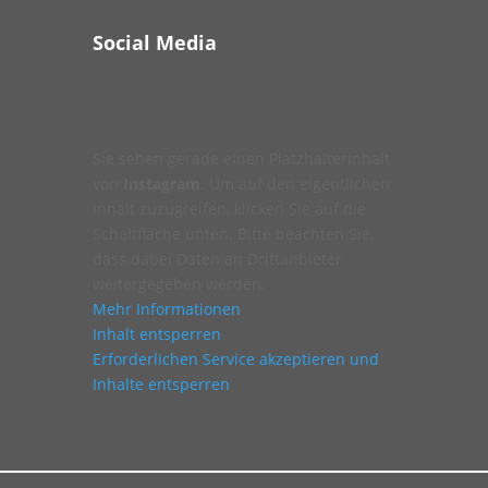
Social Media
Sie sehen gerade einen Platzhalterinhalt
von
Instagram
. Um auf den eigentlichen
Inhalt zuzugreifen, klicken Sie auf die
Schaltfläche unten. Bitte beachten Sie,
dass dabei Daten an Drittanbieter
weitergegeben werden.
Mehr Informationen
Inhalt entsperren
Erforderlichen Service akzeptieren und
Inhalte entsperren