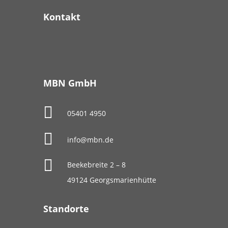
Kontakt
MBN GmbH

05401 4950

info@mbn.de

Beekebreite 2 – 8
49124 Georgsmarienhütte
Standorte