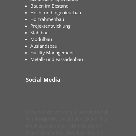
Bauen im Bestand
Hoch- und Ingenieurbau
Holzrahmenbau
Projektentwicklung
Stahlbau
Modulbau
Auslandsbau
Facility Management
Metall- und Fassadenbau
Social Media
Sie sehen gerade einen Platzhalterinhalt
von
Instagram
. Um auf den eigentlichen
Inhalt zuzugreifen, klicken Sie auf die
Schaltfläche unten. Bitte beachten Sie,